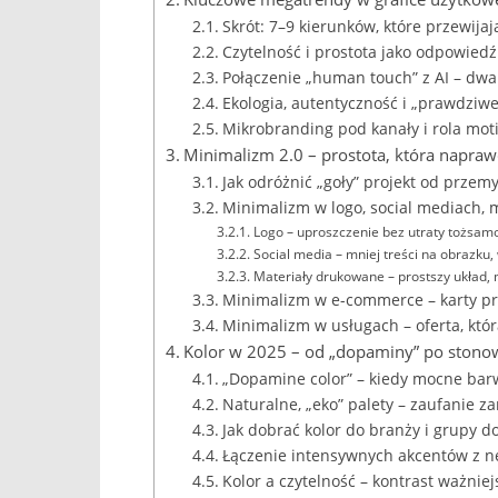
Skrót: 7–9 kierunków, które przewija
Czytelność i prostota jako odpowie
Połączenie „human touch” z AI – dwa 
Ekologia, autentyczność i „prawdziwe
Mikrobranding pod kanały i rola mot
Minimalizm 2.0 – prostota, która naprawd
Jak odróżnić „goły” projekt od prze
Minimalizm w logo, social mediach,
Logo – uproszczenie bez utraty tożsam
Social media – mniej treści na obrazku, 
Materiały drukowane – prostszy układ, 
Minimalizm w e-commerce – karty pr
Minimalizm w usługach – oferta, któ
Kolor w 2025 – od „dopaminy” po stono
„Dopamine color” – kiedy mocne ba
Naturalne, „eko” palety – zaufanie z
Jak dobrać kolor do branży i grupy 
Łączenie intensywnych akcentów z n
Kolor a czytelność – kontrast ważnie