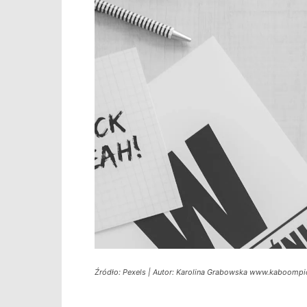
Źródło: Pexels | Autor: Karolina Grabowska www.kaboomp