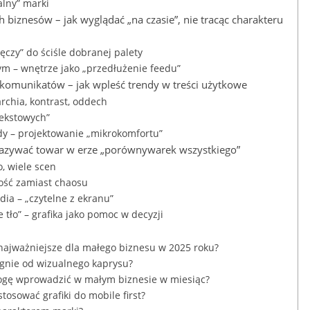
alny” marki
h biznesów – jak wyglądać „na czasie”, nie tracąc charakteru
czy” do ściśle dobranej palety
ym – wnętrze jako „przedłużenie feedu”
” komunikatów – jak wpleść trendy w treści użytkowe
rchia, kontrast, oddech
tekstowych”
dy – projektowanie „mikrokomfortu”
kazywać towar w erze „porównywarek wszystkiego”
o, wiele scen
ność zamiast chaosu
dia – „czytelne z ekranu”
tło” – grafika jako pomoc w decyzji
ą najważniejsze dla małego biznesu w 2025 roku?
ignie od wizualnego kaprysu?
ogę wprowadzić w małym biznesie w miesiąc?
osować grafiki do mobile first?