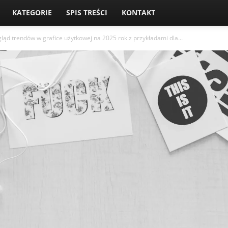
KATEGORIE
SPIS TREŚCI
KONTAKT
ląd trendów w grafice użytkowej na 2025 rok z przykładami dla...