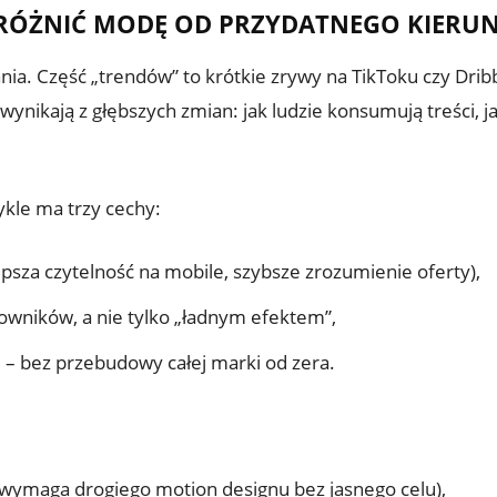
ODRÓŻNIĆ MODĘ OD PRZYDATNEGO KIERU
a. Część „trendów” to krótkie zrywy na TikToku czy Dribbb
e wynikają z głębszych zmian: jak ludzie konsumują treści, j
kle ma trzy cechy:
psza czytelność na mobile, szybsze zrozumienie oferty),
owników, a nie tylko „ładnym efektem”,
– bez przebudowy całej marki od zera.
(wymaga drogiego motion designu bez jasnego celu),