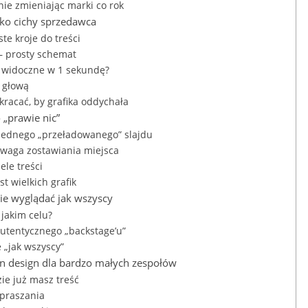
nie zmieniając marki co rok
jako cichy sprzedawca
te kroje do treści
 – prosty schemat
ć widoczne w 1 sekundę?
z głową
kracać, by grafika oddychała
 „prawie nic”
 jednego „przeładowanego” slajdu
odwaga zostawiania miejsca
le treści
st wielkich grafik
 nie wyglądać jak wszyscy
 jakim celu?
autentycznego „backstage’u”
e „jak wszyscy”
on design dla bardzo małych zespołów
ie już masz treść
zpraszania