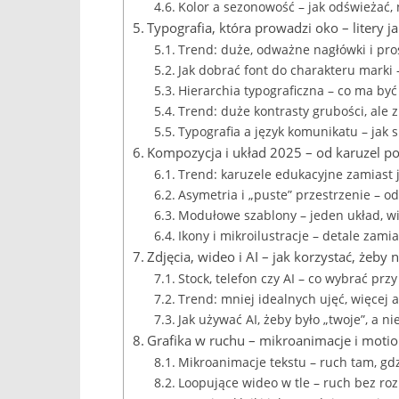
Kolor a sezonowość – jak odświeżać, 
Typografia, która prowadzi oko – litery 
Trend: duże, odważne nagłówki i pros
Jak dobrać font do charakteru marki
Hierarchia typograficzna – co ma by
Trend: duże kontrasty grubości, ale 
Typografia a język komunikatu – jak s
Kompozycja i układ 2025 – od karuzel po
Trend: karuzele edukacyjne zamiast
Asymetria i „puste” przestrzenie – 
Modułowe szablony – jeden układ, wie
Ikony i mikroilustracje – detale zamia
Zdjęcia, wideo i AI – jak korzystać, żeby
Stock, telefon czy AI – co wybrać przy
Trend: mniej idealnych ujęć, więcej 
Jak używać AI, żeby było „twoje”, a ni
Grafika w ruchu – mikroanimacje i moti
Mikroanimacje tekstu – ruch tam, gdz
Loopujące wideo w tle – ruch bez ro