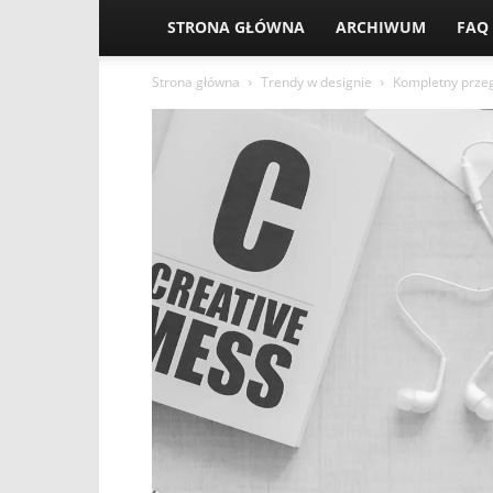
STRONA GŁÓWNA
ARCHIWUM
FAQ
Strona główna
Trendy w designie
Kompletny przeg