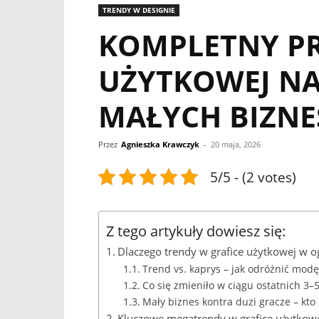
TRENDY W DESIGNIE
KOMPLETNY PR
UŻYTKOWEJ NA
MAŁYCH BIZN
Przez
Agnieszka Krawczyk
-
20 maja, 2026
5/5 - (2 votes)
Z tego artykuły dowiesz się:
Dlaczego trendy w grafice użytkowej w o
Trend vs. kaprys – jak odróżnić mod
Co się zmieniło w ciągu ostatnich 3–5
Mały biznes kontra duzi gracze – kt
Kluczowe megatrendy w grafice użytkowe