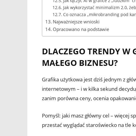
Jak łączyć AI w grafice z „ludzkim” 
Jak wykorzystać minimalizm 2.0, żeb
Co oznacza „mikrobranding pod kana
Najważniejsze wnioski
Opracowano na podstawie
DLACZEGO TRENDY W G
MAŁEGO BIZNESU?
Grafika użytkowa jest dziś jednym z głó
internetowym – i w kilka sekund decyduje
zanim porówna ceny, ocenia opakowani
Pomyśl: jaki masz główny cel – więcej s
przestać wyglądać staroświecko na tle k