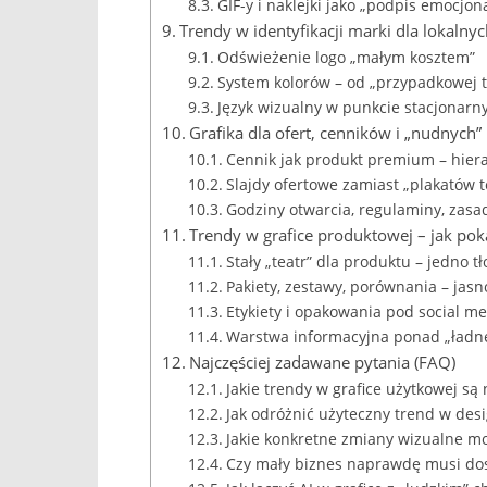
GIF-y i naklejki jako „podpis emocjon
Trendy w identyfikacji marki dla lokalnyc
Odświeżenie logo „małym kosztem”
System kolorów – od „przypadkowej tę
Język wizualny w punkcie stacjonarn
Grafika dla ofert, cenników i „nudnych
Cennik jak produkt premium – hiera
Slajdy ofertowe zamiast „plakatów 
Godziny otwarcia, regulaminy, zasa
Trendy w grafice produktowej – jak po
Stały „teatr” dla produktu – jedno tł
Pakiety, zestawy, porównania – jas
Etykiety i opakowania pod social me
Warstwa informacyjna ponad „ładne 
Najczęściej zadawane pytania (FAQ)
Jakie trendy w grafice użytkowej s
Jak odróżnić użyteczny trend w des
Jakie konkretne zmiany wizualne m
Czy mały biznes naprawdę musi dost