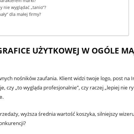
charakterem marki?
y nie wyglądać „tanio”?
ły” dla małej firmy?
RAFICE UŻYTKOWEJ W OGÓLE MA
wnych nośników zaufania. Klient widzi twoje logo, post na 
, czy „to wygląda profesjonalnie”, czy raczej „lepiej nie 
e.
przedaży, wyższa średnia wartość koszyka, silniejszy wize
onkurencji?