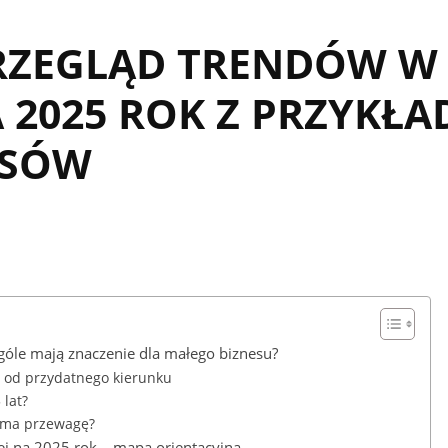
ZEGLĄD TRENDÓW W 
 2025 ROK Z PRZYKŁA
ESÓW
góle mają znaczenie dla małego biznesu?
ę od przydatnego kierunku
 lat?
o ma przewagę?
j na 2025 rok – mapa orientacyjna