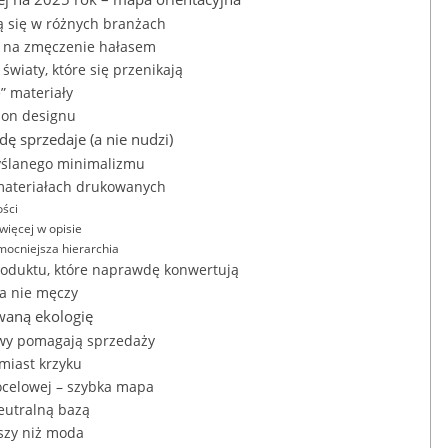
ją się w różnych branżach
dź na zmęczenie hałasem
światy, które się przenikają
” materiały
ion designu
ę sprzedaje (a nie nudzi)
myślanego minimalizmu
 materiałach drukowanych
ości
więcej w opisie
mocniejsza hierarchia
oduktu, które naprawdę konwertują
ra nie męczy
waną ekologię
rwy pomagają sprzedaży
amiast krzyku
docelowej – szybka mapa
eutralną bazą
jszy niż moda