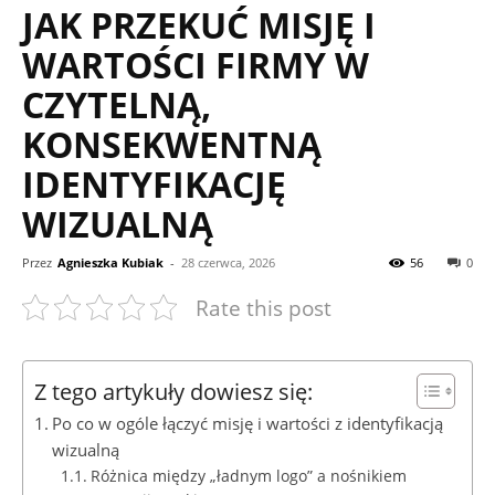
JAK PRZEKUĆ MISJĘ I
WARTOŚCI FIRMY W
CZYTELNĄ,
KONSEKWENTNĄ
IDENTYFIKACJĘ
WIZUALNĄ
Przez
Agnieszka Kubiak
-
28 czerwca, 2026
56
0
Rate this post
Z tego artykuły dowiesz się:
Po co w ogóle łączyć misję i wartości z identyfikacją
wizualną
Różnica między „ładnym logo” a nośnikiem